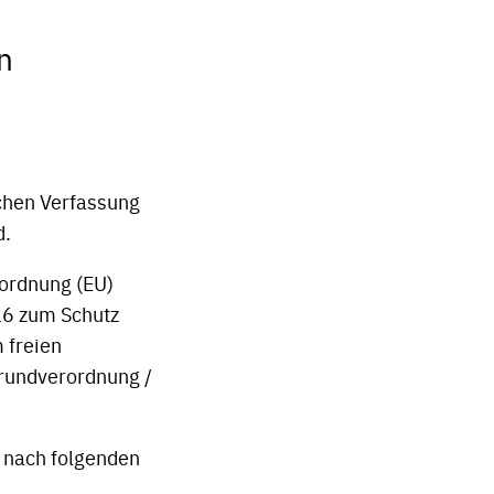
n
schen Verfassung
d.
ordnung (EU)
16 zum Schutz
 freien
Grundverordnung /
 nach folgenden