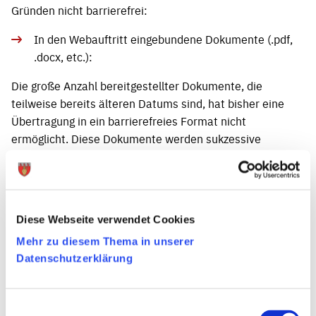
Gründen nicht barrierefrei:
In den Webauftritt eingebundene Dokumente (.pdf,
.docx, etc.):
Die große Anzahl bereitgestellter Dokumente, die
teilweise bereits älteren Datums sind, hat bisher eine
Übertragung in ein barrierefreies Format nicht
ermöglicht. Diese Dokumente werden sukzessive
angepasst.
Dokumente, die von Dritten (z.B. andere Organisationen,
Ministerien, u.a.) bereitgestellt werden, liegen nicht
barrierefrei vor.
Diese Webseite verwendet Cookies
Mehr zu diesem Thema in unserer
In den Webauftritt eingebundene Videos:
Datenschutzerklärung
Die Bereitstellung der Videos mit einer
Audiobeschreibung konnte bislang nicht realisiert
Einwilligungsauswahl
werden.