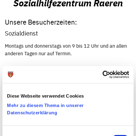
Sozialhilfezentrum Raeren
Unsere Besucherzeiten:
Sozialdienst
Montags und donnerstags von 9 bis 12 Uhr und an allen
anderen Tagen nur auf Termin.
Heizölbeihilfen:
Es gibt keine festen Tage oder Zeiten mehr. Für Auskünfte
oder den ersten Antrag können Sie sich gerne bei uns
Diese Webseite verwendet Cookies
telefonisch melden unter folgender Nummer: + 32 –
Mehr zu diesem Thema in unserer
087/85 89 51
Datenschutzerklärung
Öffnungszeiten (telefonisch)
Einwilligungsauswahl