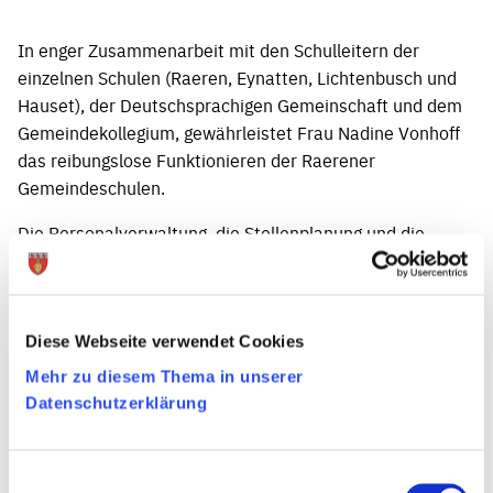
In enger Zusammenarbeit mit den Schulleitern der
einzelnen Schulen (Raeren, Eynatten, Lichtenbusch und
Hauset), der Deutschsprachigen Gemeinschaft und dem
Gemeindekollegium, gewährleistet Frau Nadine Vonhoff
das reibungslose Funktionieren der Raerener
Gemeindeschulen.
Die Personalverwaltung, die Stellenplanung und die
personelle Organisation der laufenden Schuljahre
gehören zu den wichtigsten Aufgaben des Raerener
Schulamts.
Diese Webseite verwendet Cookies
Mehr zu diesem Thema in unserer
Öffnungszeiten
Datenschutzerklärung
Montags – Freitags: 8:00 – 12:30 Uhr
Nachmittags telefonisch und auf Vereinbarung.
Einwilligungsauswahl