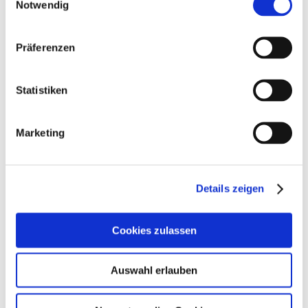
Notwendig
Ihr Ansprechpartner
Präferenzen
Statistiken
EMAIL
Marketing
Details zeigen
SCHULAMT
Nadine Vonhoff
Cookies zulassen
Tel.:
+32 (0)87/85 89 65
Auswahl erlauben
Fax:
+32 (0)87/85 11 69
Email:
schulen@raeren.be