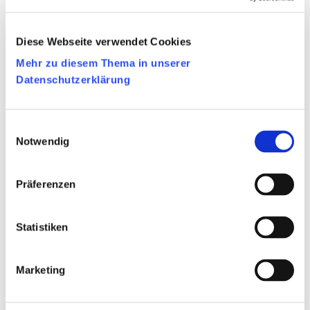
Gesangverein Kirchenchor St. Cäcilia
Hauset
Diese Webseite verwendet Cookies
Email:
kirchenchor.hauset@outlook.be
Mehr zu diesem Thema in unserer
Datenschutzerklärung
CHOR
Einwilligungsauswahl
Männergesangverein Cäcilia Eynatten
Notwendig
Email:
guenter.schlenter@skynet.be
Präferenzen
Statistiken
CHOR
Raerener Kinderchor
Marketing
Email:
donatakde@yahoo.de