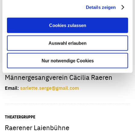
Details zeigen
CHOR
Vokalensemble Amaryllis
Cookies zulassen
Email:
amaryllis.raeren@gmail.com
Auswahl erlauben
Nur notwendige Cookies
CHOR
Männergesangverein Cäcilia Raeren
Email:
sarlette.serge@gmail.com
THEATERGRUPPE
Raerener Laienbühne