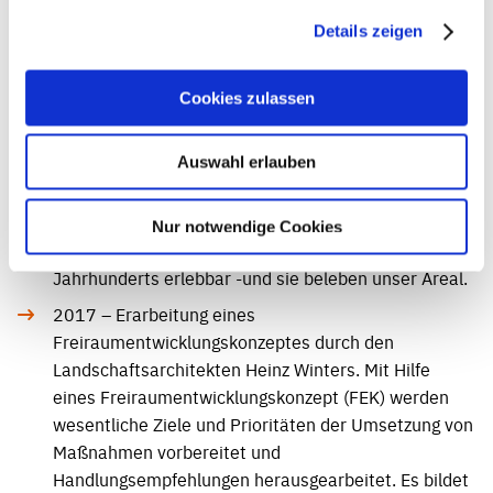
beeindruckende Stellwerk II wird als Museum
hergerichtet, ehrenamtliche Experten bieten
Details zeigen
Führungen an. Der Verein „Eisenbahnfreunde
Grenzland“ beginnt seine Aktivitäten zur
Cookies zulassen
Restaurierung alter Fahrzeuge in der Werkhalle
gegenüber dem Bahnhof, drei Jahre später wird er
Auswahl erlauben
alleiniger Mieter. Die Arbeit des Vereins sehen wir als
komplementär und synergetisch zu unseren
Bestrebungen, denn seine Aktivitäten machen
Nur notwendige Cookies
technische Zeitzeugen des vergangenen
Jahrhunderts erlebbar -und sie beleben unser Areal.
2017 – Erarbeitung eines
Freiraumentwicklungskonzeptes durch den
Landschaftsarchitekten Heinz Winters. Mit Hilfe
eines Freiraumentwicklungskonzept (FEK) werden
wesentliche Ziele und Prioritäten der Umsetzung von
Maßnahmen vorbereitet und
Handlungsempfehlungen herausgearbeitet. Es bildet