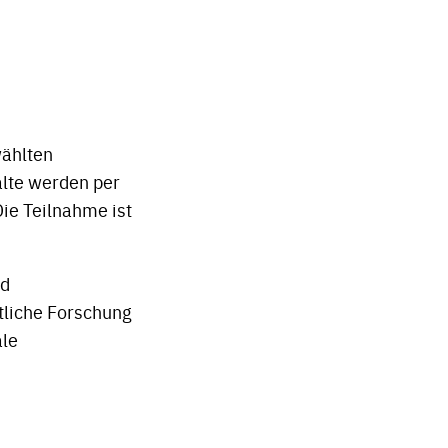
wählten
lte werden per
Die Teilnahme ist
nd
tliche Forschung
ale