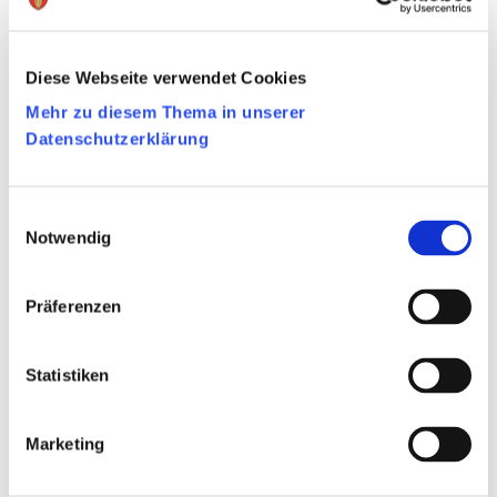
Verschiedene Behörden und Initiativen bieten
unterschiedliche Betreuungsformen in der
Diese Webseite verwendet Cookies
Gemeinde Raeren. Hier erhalten Sie eine
Mehr zu diesem Thema in unserer
diesbezügliche Übersicht.
Datenschutzerklärung
Einwilligungsauswahl
Kaleido – das Zentrum für die gesunde
Notwendig
Entwicklung von Kindern und
Jugendlichen
Präferenzen
Statistiken
ZKB
Marketing
Kinderhort