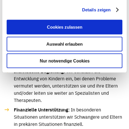
regelmäßig eine umfangreiche ärztliche
Untersuchung an, zu der unter anderem ein
Details zeigen
kostenloses Impfangebot gehört. Außerdem sind wir
zuständig für die Vermeidung der Verbreitung von
Cookies zulassen
ansteckenden Krankheiten.
Beratung:
Wir beraten zu Fragen der mentalen,
Auswahl erlauben
gesundheitlichen und sozialen Entwicklung und der
Erziehung. Eltern, Kinder, Jugendliche und
Nur notwendige Cookies
Lehrpersonen können sich an uns wenden.
Individuelle Begleitung:
Wir schätzen die
Entwicklung von Kindern ein, bei denen Probleme
vermutet werden, unterstützen sie und ihre Eltern
und/oder leiten sie weiter an Spezialisten und
Therapeuten.
Finanzielle Unterstützung:
In besonderen
Situationen unterstützen wir Schwangere und Eltern
in prekären Situationen finanziell.